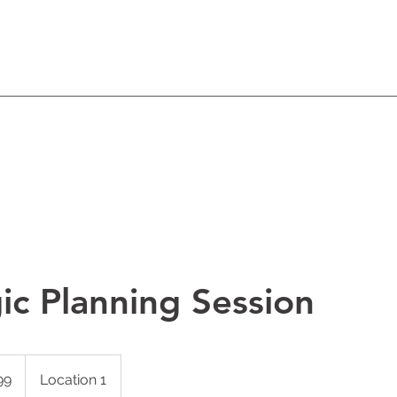
ic Planning Session
99
Location 1
s