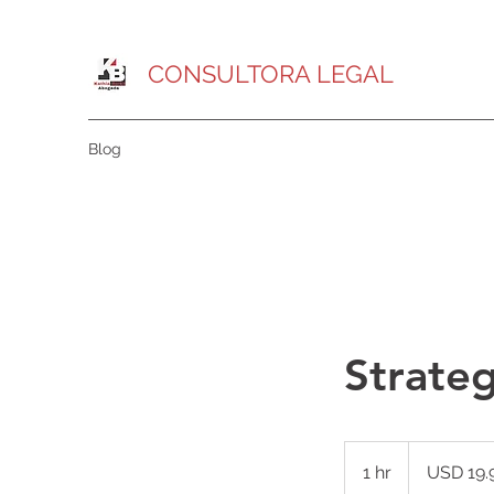
CONSULTORA LEGAL
Blog
Strateg
19.99
dólares
1 hr
1
USD 19.
estadounidense